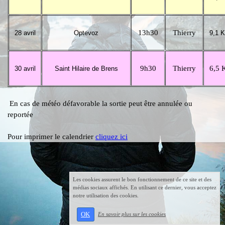
13h30
Thierry
28
avril
Optevoz
9,1 
9h30
Thierry
6,5 
30
avril
Saint Hilaire de Brens
En cas de météo défavorable la sortie peut être annulée ou
reportée
Pour imprimer le calendrier
cliquez ici
Les cookies assurent le bon fonctionnement de ce site et des
médias sociaux affichés. En utilisant ce dernier, vous acceptez
notre utilisation des cookies.
OK
En savoir plus sur les cookies