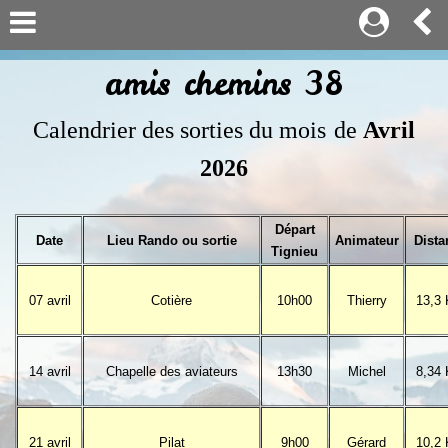
amis chemins 38
Calendrier des sorties du mois
de
Avril
2026
Départ
Date
Lieu Rando ou sortie
Animateur
Dista
Tignieu
07 avril
Cotière
10h00
Thierry
13,3
14
avril
Chapelle des aviateurs
13h30
Michel
8,34
21
avril
Pilat
9h00
Gérard
10,2